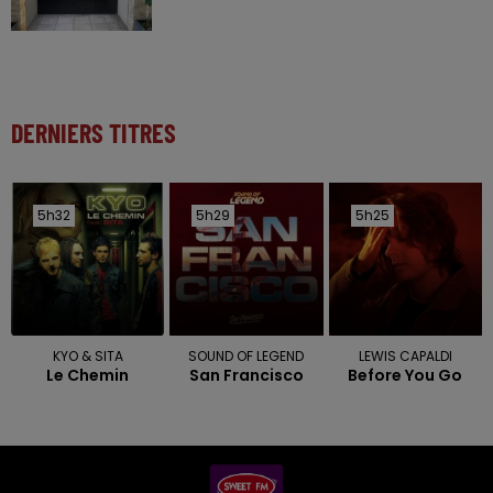
DERNIERS TITRES
5h32
5h32
5h29
5h29
5h25
5h25
KYO & SITA
SOUND OF LEGEND
LEWIS CAPALDI
Le Chemin
San Francisco
Before You Go