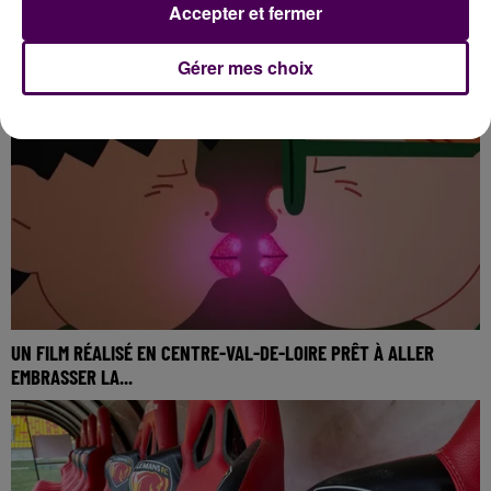
Accepter et fermer
COUPE DE FRANCE : CANNES - DIVES-CABOURG DIFFUSÉ SUR
ÉCRAN GÉANT
Gérer mes choix
UN FILM RÉALISÉ EN CENTRE-VAL-DE-LOIRE PRÊT À ALLER
EMBRASSER LA...