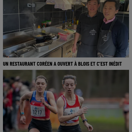
UN RESTAURANT CORÉEN A OUVERT À BLOIS ET C’EST INÉDIT