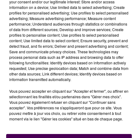
your consent and/or our legitimate interest: Store and/or access
information on a device; Use limited data to select advertising; Create
profiles for personalised advertising; Use profiles to select personalised
advertising; Measure advertising performance; Measure content
performance; Understand audiences through statistics or combinations
of data from different sources; Develop and improve services; Create
profiles to personalise content; Use profiles to select personalised
content; Use limited data to select content; Ensure security, prevent and
detect fraud, and fix errors; Deliver and present advertising and content;
LES MACHINES DE L'IMPRIMERIE MONNOYER VONT QUITTER LE
Save and communicate privacy choices. These technologies may
MANS POUR...
process personal data such as IP address and browsing data to offer
following functionalities: Identify devices based on information actively
requested; Use precise geolocation data; Match and combine data from
other data sources; Link different devices; Identify devices based on
information transmitted automatically.
Vous pouvez accepter en cliquant sur "Accepter et fermer", ou affiner en
sélectionnant les finalités et/ou partenaires dans "Gérer mes choix".
Vous pouvez également refuser en cliquant sur "Continuer sans
accepter". Vos préférences ne s'appliqueront que pour ce site. Vous
pouvez mettre à jour vos choix, ou retirer votre consentement à tout
moment via le lien "Gérer les cookies" situé en bas de chaque page.