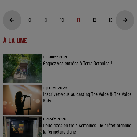
8
9
10
11
12
13
14
À LA UNE
31 juillet 2026
Gagnez vos entrées à Terra Botanica !
11 juillet 2026
Inscrivez-vous au casting The Voice & The Voice
Kids !
6 août 2026
Deux rixes en trois semaines : le préfet ordonne
la fermeture d'une...