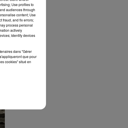
tising; Use profiles to
tand audiences through
personalise content; Use
UR
 fraud, and fix errors;
 may process personal
mation actively
vices; Identify devices
rtenaires dans "Gérer
s'appliqueront que pour
les cookies" situé en