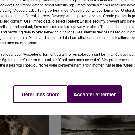
device; Use limited data to select advertising; Create profiles for personalised adver
vertising; Measure advertising performance; Measure content performance; Unders
ns of data from different sources; Develop and improve services; Create profiles to 
 ET 21 AVRIL À LA
LE MANS : QUELLES NOUVEAUTÉS PO
alised content; Use limited data to select content; Ensure security, prevent and detect
LA GUINGUETTE EN 2024 ?
ertising and content; Save and communicate privacy choices. These technologies
and browsing data to offer following functionalities: Identify devices based on infor
eolocation data; Match and combine data from other data sources; Link different de
nsmitted automatically.
cliquant sur "Accepter et fermer", ou affiner en sélectionnant les finalités et/ou pa
 également refuser en cliquant sur "Continuer sans accepter". Vos préférences ne 
tre à jour vos choix, ou retirer votre consentement à tout moment via le lien "Gérer 
OS : ON CONNAÎT LE
VAL-DE-REUIL : BIENTÔT DES
Gérer mes choix
Accepter et fermer
LA GRANDE PARADE
FLAMANTS ROSES À BIOTROPICA