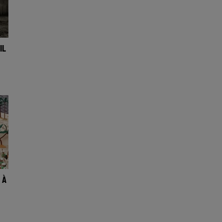
IL
 À