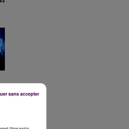
ES
uer sans accepter
erest: Store and/or