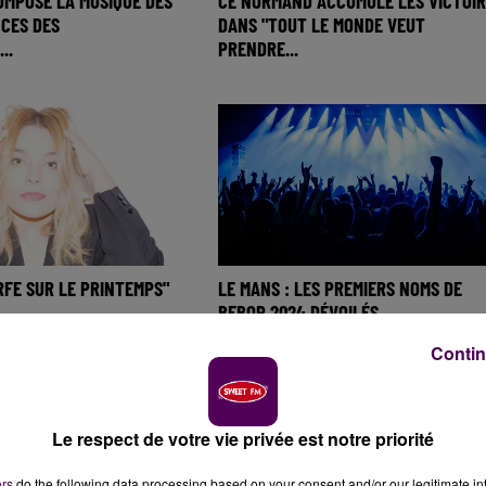
OMPOSE LA MUSIQUE DES
CE NORMAND ACCUMULE LES VICTOIR
CES DES
DANS "TOUT LE MONDE VEUT
..
PRENDRE...
URFE SUR LE PRINTEMPS"
LE MANS : LES PREMIERS NOMS DE
BEBOP 2024 DÉVOILÉS
Contin
Le respect de votre vie privée est notre priorité
ers
do the following data processing based on your consent and/or our legitimate int