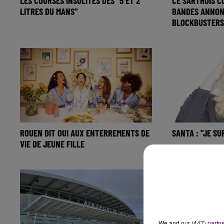
LES COURSES INSOLITES DES "5 ET 2
CE SARTHOIS C
LITRES DU MANS"
BANDES ANNON
BLOCKBUSTERS.
ROUEN DIT OUI AUX ENTERREMENTS DE
SANTA : "JE S
VIE DE JEUNE FILLE
We and
our (447) partn