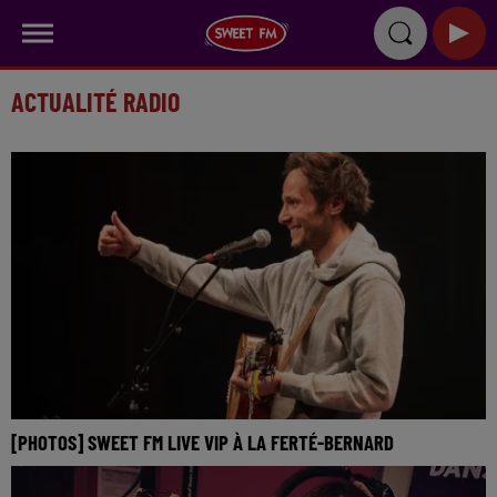
ACTUALITÉ RADIO
[PHOTOS] SWEET FM LIVE VIP À LA FERTÉ-BERNARD