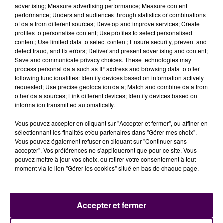
advertising; Measure advertising performance; Measure content
performance; Understand audiences through statistics or combinations
of data from different sources; Develop and improve services; Create
profiles to personalise content; Use profiles to select personalised
content; Use limited data to select content; Ensure security, prevent and
detect fraud, and fix errors; Deliver and present advertising and content;
Save and communicate privacy choices. These technologies may
SPÉCIALE COVID-19 : RÉÉCOUTEZ L'ÉMISSION DE CE LUNDI 18 MAI
process personal data such as IP address and browsing data to offer
following functionalities: Identify devices based on information actively
requested; Use precise geolocation data; Match and combine data from
other data sources; Link different devices; Identify devices based on
information transmitted automatically.
Vous pouvez accepter en cliquant sur "Accepter et fermer", ou affiner en
sélectionnant les finalités et/ou partenaires dans "Gérer mes choix".
Vous pouvez également refuser en cliquant sur "Continuer sans
accepter". Vos préférences ne s'appliqueront que pour ce site. Vous
pouvez mettre à jour vos choix, ou retirer votre consentement à tout
moment via le lien "Gérer les cookies" situé en bas de chaque page.
Accepter et fermer
[REPLAY] VIANNEY RENTRE "DANS LA TORTURE HEUREUSE" !