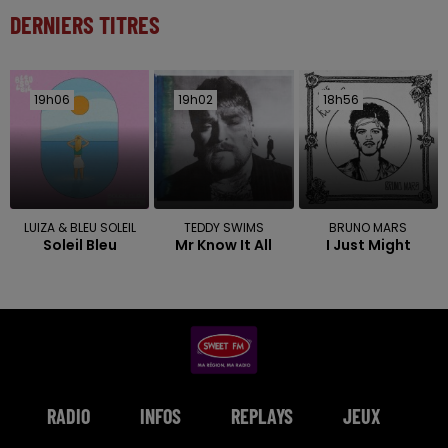
DERNIERS TITRES
19h06
19h06
19h02
19h02
18h56
18h56
LUIZA & BLEU SOLEIL
TEDDY SWIMS
BRUNO MARS
Soleil Bleu
Mr Know It All
I Just Might
RADIO
INFOS
REPLAYS
JEUX