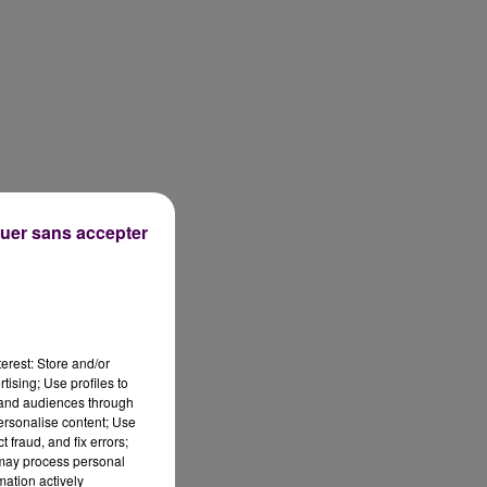
uer sans accepter
erest: Store and/or
tising; Use profiles to
tand audiences through
personalise content; Use
 fraud, and fix errors;
 may process personal
mation actively