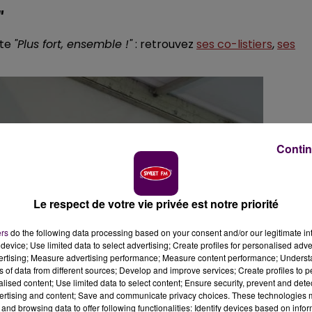
"
ste
"Plus fort, ensemble !"
: retrouvez
ses co-listiers
,
ses
Contin
Le respect de votre vie privée est notre priorité
ers
do the following data processing based on your consent and/or our legitimate int
device; Use limited data to select advertising; Create profiles for personalised adver
vertising; Measure advertising performance; Measure content performance; Unders
ns of data from different sources; Develop and improve services; Create profiles to 
alised content; Use limited data to select content; Ensure security, prevent and detect
ertising and content; Save and communicate privacy choices. These technologies
and browsing data to offer following functionalities: Identify devices based on infor