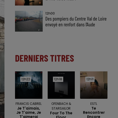
12h00
Des pompiers du Centre Val de Loire
envoyé en renfort dans l'Aude
DERNIERS TITRES
12h22
12h22
12h18
12h18
12h11
12h11
FRANCIS CABREL
OFENBACH &
ESTL
Je T'aimais,
Te
STARSAILOR
Je T'aime, Je
Rencontrer
Four To The
T'aimerai
Encore
Floor