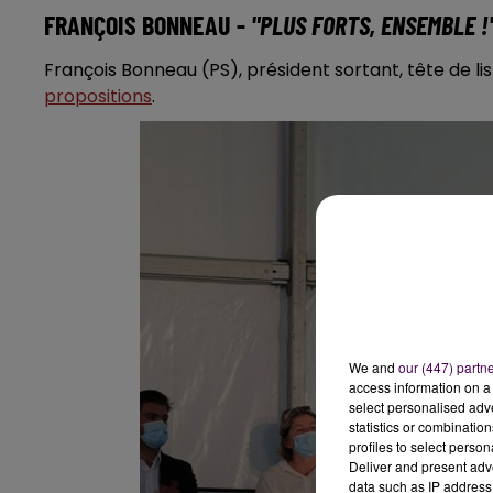
FRANÇOIS BONNEAU -
"PLUS FORTS, ENSEMBLE !
François Bonneau (PS), président sortant, tête de li
propositions
.
We and
our (447) partn
access information on a 
select personalised ad
statistics or combinatio
profiles to select person
Deliver and present adv
data such as IP address 