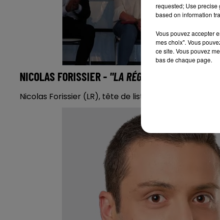
requested; Use precise g
based on information tra
Vous pouvez accepter en 
mes choix". Vous pouvez
ce site. Vous pouvez met
bas de chaque page.
NICOLAS FORISSIER -
"LA RÉGION AU COEUR"
Nicolas Forissier (LR), tête de liste
"La région au coe