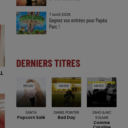
7 août 2026
Gagnez vos entrées pour Papéa
Parc !
DERNIERS TITRES
LL
15h00
15h00
14h56
14h56
14h53
14h53
SANTA
DANIEL POWTER
ZAHO & MC
Popcorn Salé
Bad Day
SOLAAR
Comme
Caroline