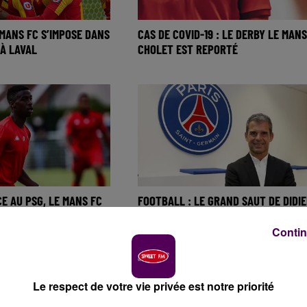
 MANS FC S’IMPOSE DANS
CAS DE COVID-19 : LE DERBY LE MANS
 À LAVAL
CHOLET EST REPORTÉ
CE AU PSG, LE MANS FC
FOOTBALL : LE GRAND SAUT DE DIDIE
 POIDS (4-0)
OLLÉ-NICOLLE
Contin
Le respect de votre vie privée est notre priorité