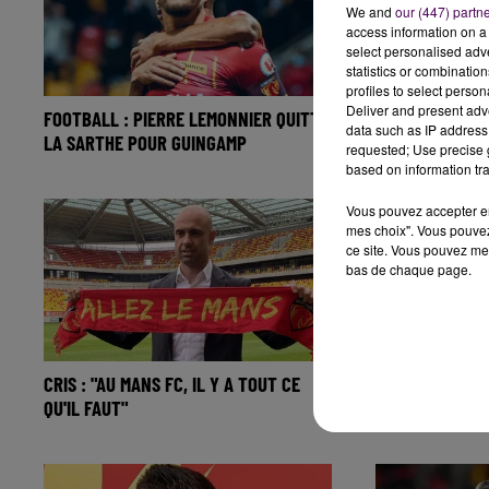
We and
our (447) partn
access information on a 
select personalised ad
statistics or combinatio
profiles to select person
Deliver and present adv
FOOTBALL : PIERRE LEMONNIER QUITTE
LE MANS FC : 
data such as IP address 
LA SARTHE POUR GUINGAMP
PRUNIER ?
requested; Use precise g
based on information tra
Vous pouvez accepter en 
mes choix". Vous pouvez
ce site. Vous pouvez met
bas de chaque page.
CRIS : "AU MANS FC, IL Y A TOUT CE
FOOTBALL : CR
QU'IL FAUT"
DU MANS FC