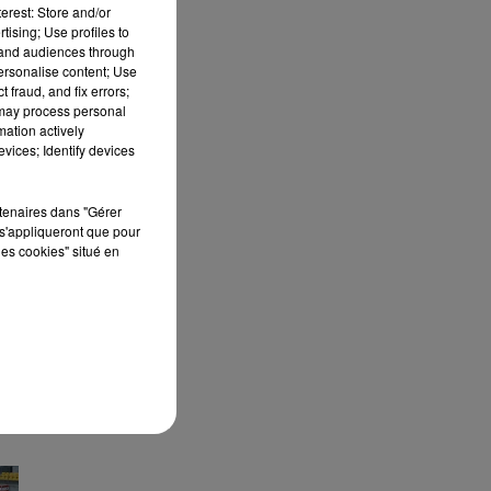
erest: Store and/or
tising; Use profiles to
tand audiences through
personalise content; Use
 fraud, and fix errors;
 may process personal
S
mation actively
vices; Identify devices
rtenaires dans "Gérer
s'appliqueront que pour
les cookies" situé en
FC