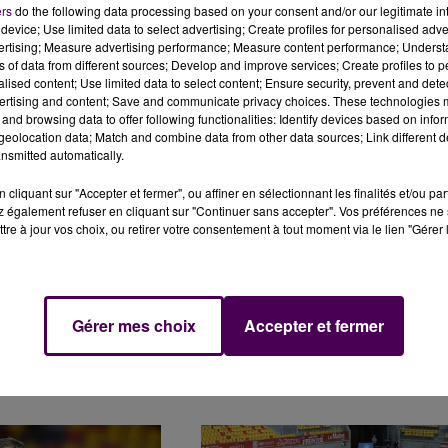
ers
do the following data processing based on your consent and/or our legitimate int
device; Use limited data to select advertising; Create profiles for personalised adver
vertising; Measure advertising performance; Measure content performance; Unders
ns of data from different sources; Develop and improve services; Create profiles to 
alised content; Use limited data to select content; Ensure security, prevent and detect
ertising and content; Save and communicate privacy choices. These technologies
QUEL RÔLE POUR WILLIAM
LE MANS FC : DE NOMBREUX JOUEUR
and browsing data to offer following functionalities: Identify devices based on infor
S'EN VONT
eolocation data; Match and combine data from other data sources; Link different de
nsmitted automatically.
cliquant sur "Accepter et fermer", ou affiner en sélectionnant les finalités et/ou pa
 également refuser en cliquant sur "Continuer sans accepter". Vos préférences ne 
tre à jour vos choix, ou retirer votre consentement à tout moment via le lien "Gérer 
Gérer mes choix
Accepter et fermer
IS NOUVEL ENTRAÎNEUR
FOOTBALL : DIDIER OLLÉ-NICOLLE
N'EST PLUS L'ENTRAÎNEUR DU MANS 