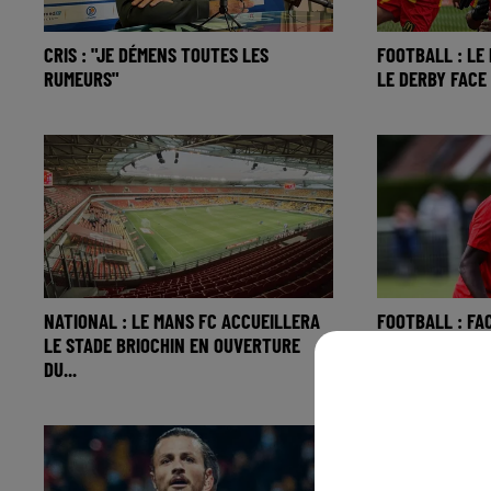
CRIS : "JE DÉMENS TOUTES LES
FOOTBALL : LE
RUMEURS"
LE DERBY FACE
NATIONAL : LE MANS FC ACCUEILLERA
FOOTBALL : FA
LE STADE BRIOCHIN EN OUVERTURE
N'A PAS FAIT LE
DU...