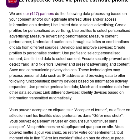
We and
our (447) partners
do the following data processing based on
your consent and/or our legitimate interest: Store and/or access
information on a device; Use limited data to select advertising; Create
profiles for personalised advertising; Use profiles to select personalised
advertising; Measure advertising performance; Measure content
performance; Understand audiences through statistics or combinations
of data from different sources; Develop and improve services; Create
profiles to personalise content; Use profiles to select personalised
content; Use limited data to select content; Ensure security, prevent and
NOGENT-LE-ROTROU : FEU D'APPARTEMENT DANS LA RUE DU
detect fraud, and fix errors; Deliver and present advertising and content;
Save and communicate privacy choices. These technologies may
PERCHE
process personal data such as IP address and browsing data to offer
following functionalities: Identify devices based on information actively
requested; Use precise geolocation data; Match and combine data from
other data sources; Link different devices; Identify devices based on
information transmitted automatically.
Vous pouvez accepter en cliquant sur "Accepter et fermer", ou affiner en
sélectionnant les finalités et/ou partenaires dans "Gérer mes choix".
Vous pouvez également refuser en cliquant sur "Continuer sans
accepter". Vos préférences ne s'appliqueront que pour ce site. Vous
pouvez mettre à jour vos choix, ou retirer votre consentement à tout
moment via le lien "Gérer les cookies" situé en bas de chaque page.