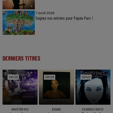
7 août 2026
Gagnez vos entrées pour Papéa Parc !
DERNIERS TITRES
23h29
23h29
23h26
23h26
23h22
23h22
MASTER KG
ESMEE
EVANESCENCE