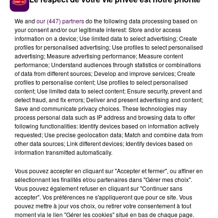
We and
our (447) partners
do the following data processing based on
your consent and/or our legitimate interest: Store and/or access
information on a device; Use limited data to select advertising; Create
profiles for personalised advertising; Use profiles to select personalised
advertising; Measure advertising performance; Measure content
performance; Understand audiences through statistics or combinations
of data from different sources; Develop and improve services; Create
profiles to personalise content; Use profiles to select personalised
content; Use limited data to select content; Ensure security, prevent and
LA NEIGE ET LE VERGLAS PERTURBENT LE TRAFIC EN LOIR-ET-
detect fraud, and fix errors; Deliver and present advertising and content;
Save and communicate privacy choices. These technologies may
CHER
process personal data such as IP address and browsing data to offer
following functionalities: Identify devices based on information actively
requested; Use precise geolocation data; Match and combine data from
other data sources; Link different devices; Identify devices based on
information transmitted automatically.
Vous pouvez accepter en cliquant sur "Accepter et fermer", ou affiner en
sélectionnant les finalités et/ou partenaires dans "Gérer mes choix".
Vous pouvez également refuser en cliquant sur "Continuer sans
accepter". Vos préférences ne s'appliqueront que pour ce site. Vous
pouvez mettre à jour vos choix, ou retirer votre consentement à tout
moment via le lien "Gérer les cookies" situé en bas de chaque page.