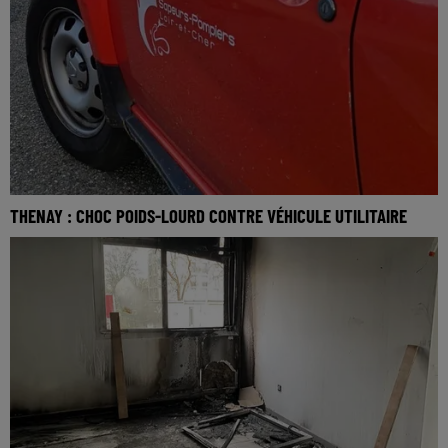
THENAY : CHOC POIDS-LOURD CONTRE VÉHICULE UTILITAIRE