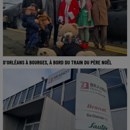
D’ORLÉANS À BOURGES, À BORD DU TRAIN DU PÈRE NOËL