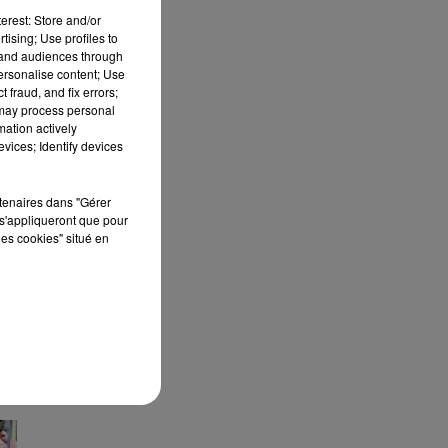
erest: Store and/or
tising; Use profiles to
tand audiences through
personalise content; Use
 fraud, and fix errors;
 may process personal
mation actively
vices; Identify devices
rtenaires dans "Gérer
s'appliqueront que pour
les cookies" situé en