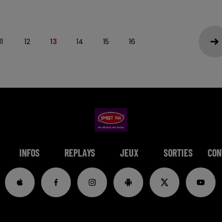
11
12
13
14
15
16
INFOS
REPLAYS
JEUX
SORTIES
CON