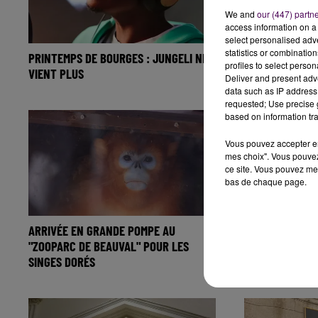
We and
our (447) partn
access information on a 
select personalised ad
statistics or combinatio
PRINTEMPS DE BOURGES : JUNGELI NE
UN VÉHICULE D
profiles to select person
VIENT PLUS
L'A10 ENTRE BL
Deliver and present adv
data such as IP address 
requested; Use precise g
based on information tra
Vous pouvez accepter en 
mes choix". Vous pouvez
ce site. Vous pouvez met
bas de chaque page.
ARRIVÉE EN GRANDE POMPE AU
BLOIS : UN BAR
"ZOOPARC DE BEAUVAL" POUR LES
MARIA FERMÉ U
SINGES DORÉS