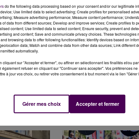
ers
do the following data processing based on your consent and/or our legitimate int
device; Use limited data to select advertising; Create profiles for personalised adver
vertising; Measure advertising performance; Measure content performance; Unders
ns of data from different sources; Develop and improve services; Create profiles to 
E VINCI PERCUTÉ SUR
PARTIS POUR UNE CROISIÈRE
alised content; Use limited data to select content; Ensure security, prevent and detect
OIS ET MER
FERROVIAIRE ENTRE BERRY ET MAINE
ertising and content; Save and communicate privacy choices. These technologies
and browsing data to offer following functionalities: Identify devices based on infor
eolocation data; Match and combine data from other data sources; Link different de
nsmitted automatically.
cliquant sur "Accepter et fermer", ou affiner en sélectionnant les finalités et/ou pa
 également refuser en cliquant sur "Continuer sans accepter". Vos préférences ne 
tre à jour vos choix, ou retirer votre consentement à tout moment via le lien "Gérer 
 DE LA PLACE AVE-
INCENDIE EN GARE DE TOURS : DES
Gérer mes choix
Accepter et fermer
NE SEMAINE
PERTURBATIONS JUSQUE MI-AVRIL