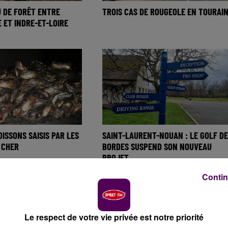
 DE FORÊT ENTRE
TROIS CAS DE ROUGEOLE EN TOURAI
E ET INDRE-ET-LOIRE
OISSONS SAISIS PAR LES
SAINT-LAURENT-NOUAN : LE GOLF DE
 CHER
BORDES SUSPEND SON NOUVEAU
PROJET...
Contin
Le respect de votre vie privée est notre priorité