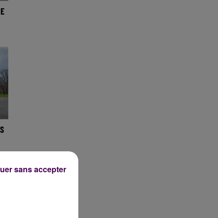
NE
S
uer sans accepter