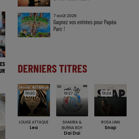
7 août 2026
Gagnez vos entrées pour Papéa
Parc !
ES
DERNIERS TITRES
UR
11h30
11h30
11h27
11h27
11h24
11h24
LOUISE ATTAQUE
SHAKIRA &
ROSA LINN
Lea
Snap
BURNA BOY
Dai Dai