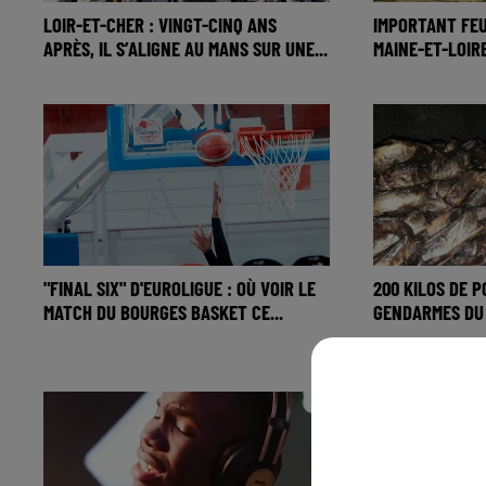
LOIR-ET-CHER : VINGT-CINQ ANS
IMPORTANT FEU
APRÈS, IL S’ALIGNE AU MANS SUR UNE...
MAINE-ET-LOIR
"FINAL SIX" D'EUROLIGUE : OÙ VOIR LE
200 KILOS DE P
MATCH DU BOURGES BASKET CE...
GENDARMES DU