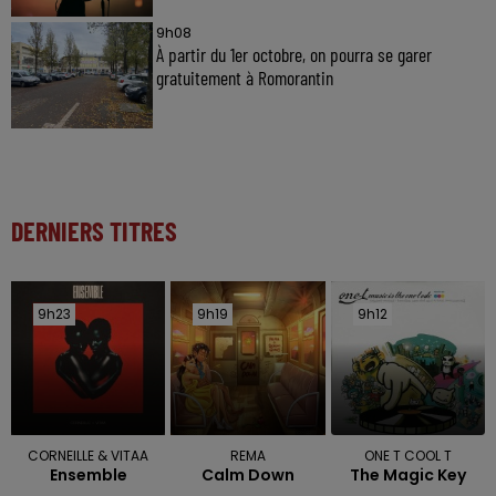
9h08
À partir du 1er octobre, on pourra se garer
gratuitement à Romorantin
DERNIERS TITRES
9h23
9h23
9h19
9h19
9h12
9h12
CORNEILLE & VITAA
REMA
ONE T COOL T
Ensemble
Calm Down
The Magic Key