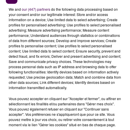
We and
our (447) partners
do the following data processing based on
your consent and/or our legitimate interest: Store and/or access
information on a device; Use limited data to select advertising; Create
profiles for personalised advertising; Use profiles to select personalised
advertising; Measure advertising performance; Measure content
performance; Understand audiences through statistics or combinations
of data from different sources; Develop and improve services; Create
profiles to personalise content; Use profiles to select personalised
content; Use limited data to select content; Ensure security, prevent and
LES SINGES DORÉS VISIBLES PAR LE PUBLIC DE BEAUVAL À
detect fraud, and fix errors; Deliver and present advertising and content;
PARTIR DE CE...
Save and communicate privacy choices. These technologies may
process personal data such as IP address and browsing data to offer
following functionalities: Identify devices based on information actively
requested; Use precise geolocation data; Match and combine data from
other data sources; Link different devices; Identify devices based on
information transmitted automatically.
Vous pouvez accepter en cliquant sur "Accepter et fermer", ou affiner en
sélectionnant les finalités et/ou partenaires dans "Gérer mes choix".
Vous pouvez également refuser en cliquant sur "Continuer sans
accepter". Vos préférences ne s'appliqueront que pour ce site. Vous
pouvez mettre à jour vos choix, ou retirer votre consentement à tout
moment via le lien "Gérer les cookies" situé en bas de chaque page.