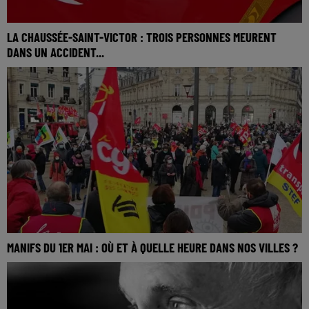
LA CHAUSSÉE-SAINT-VICTOR : TROIS PERSONNES MEURENT
DANS UN ACCIDENT...
MANIFS DU 1ER MAI : OÙ ET À QUELLE HEURE DANS NOS VILLES ?