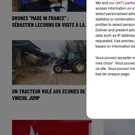
We and
our (447) partn
access information on a 
select personalised ad
DRONES "MADE IN FRANCE" :
L’AUTOPARTAGE
statistics or combinatio
SÉBASTIEN LECORNU EN VISITE À LA...
EN CENTRE-VAL
profiles to select person
Deliver and present adv
data such as IP address 
requested; Use precise g
based on information tra
Vous pouvez accepter en 
mes choix". Vous pouvez
ce site. Vous pouvez met
bas de chaque page.
UN TRACTEUR VOLÉ AUX ECURIES DE
SOLOGNE : LE 
VINEUIL JUMP
POUR LIMITER 
FEUX