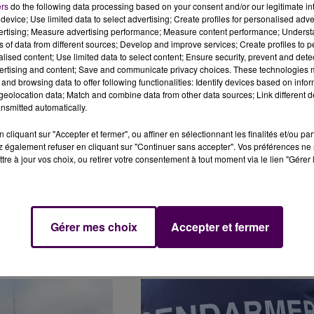
ers
do the following data processing based on your consent and/or our legitimate int
device; Use limited data to select advertising; Create profiles for personalised adver
vertising; Measure advertising performance; Measure content performance; Unders
 S’INSTALLE PEU À PEU
A BLOIS, FRANCIS BRUNEAU COMME
ns of data from different sources; Develop and improve services; Create profiles to 
-DE-LOIRE
NOUVEAU DIRECTEUR POUR L'HÔPITA
alised content; Use limited data to select content; Ensure security, prevent and detect
ertising and content; Save and communicate privacy choices. These technologies
and browsing data to offer following functionalities: Identify devices based on infor
eolocation data; Match and combine data from other data sources; Link different de
nsmitted automatically.
cliquant sur "Accepter et fermer", ou affiner en sélectionnant les finalités et/ou pa
 également refuser en cliquant sur "Continuer sans accepter". Vos préférences ne 
tre à jour vos choix, ou retirer votre consentement à tout moment via le lien "Gérer 
DÉBROUSSAILLEMENT
PREMIER KOREAN TOURS FESTIVAL C
Gérer mes choix
Accepter et fermer
LA PROPAGATION DES
22 ET 23 FÉVRIER