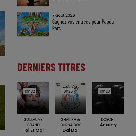
7 août 2026
Gagnez vos entrées pour Papéa
Parc !
DERNIERS TITRES
10h32
10h32
10h26
10h26
10h23
10h23
GUILLAUME
SHAKIRA &
DOECHII
Anxiety
GRAND
BURNA BOY
Toi Et Moi
Dai Dai