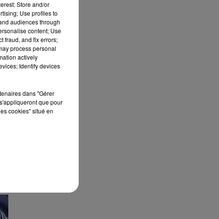
erest: Store and/or
tising; Use profiles to
tand audiences through
personalise content; Use
L
 fraud, and fix errors;
 may process personal
mation actively
vices; Identify devices
rtenaires dans "Gérer
s'appliqueront que pour
les cookies" situé en
ES