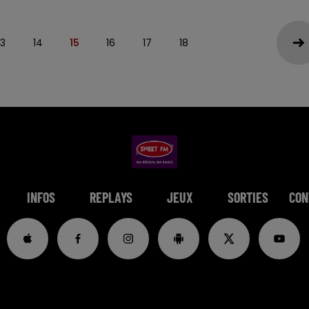
13
14
15
16
17
18
INFOS
REPLAYS
JEUX
SORTIES
CON