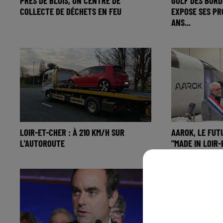
PRÈS DE BLOIS, UN CENTRE DE
GOLF DES BORD
COLLECTE DE DÉCHETS EN FEU
EXPOSE SES PR
ANS...
LOIR-ET-CHER : À 210 KM/H SUR
AAROK, LE FUT
L'AUTOROUTE
"MADE IN LOIR-