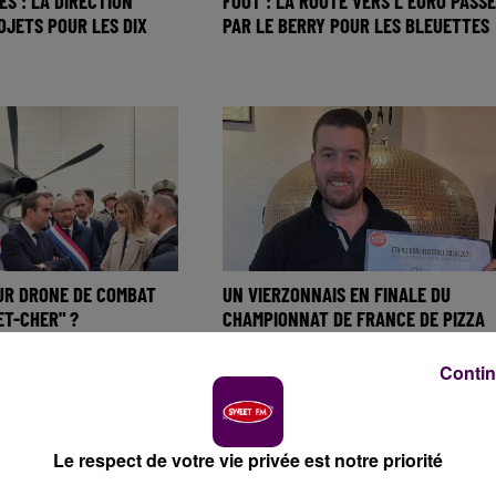
ES : LA DIRECTION
FOOT : LA ROUTE VERS L’EURO PASSE
OJETS POUR LES DIX
PAR LE BERRY POUR LES BLEUETTES
UR DRONE DE COMBAT
UN VIERZONNAIS EN FINALE DU
ET-CHER" ?
CHAMPIONNAT DE FRANCE DE PIZZA
Contin
Le respect de votre vie privée est notre priorité